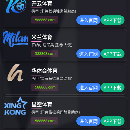
M系列小型手动探针
H12综合型手动探针
台
台