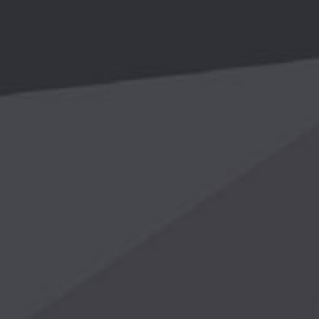
您当前的位置：
开云在线登录入口官网-开云online(中国)
/
产品展示
产品展示
/
半导体测试设备
/
探针台
面向工业电子制造、通信及信息技术、教育科研、微电子、新能源、生物
产品检索
医药、节能环保等行业和领域的客户，提供增值销售、科技租赁、系统集
成、技术服务等一站式综合服务。