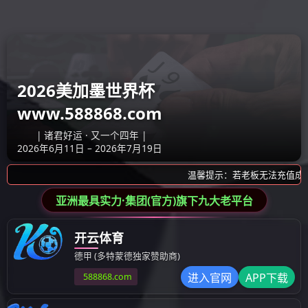
类别检索
半导体测试设备
半导体参数分析仪
品牌检索
全部
行业检索
全部
全部
搜索
半导体参数分析仪-
相关搜索结果 3 个