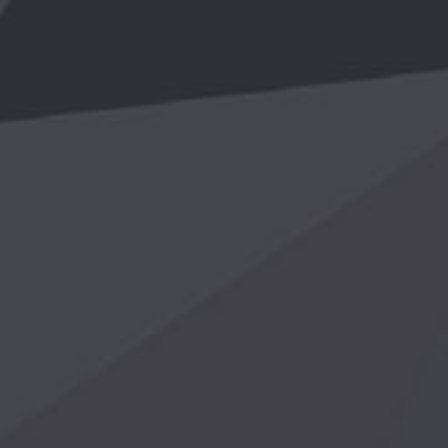
产品展示
您当前的位置：
开云在线登录入口官网-开云online(中国)
/
产品展示
/
半导体测试设备
/
半导体参数分析仪
面向工业电子制造、通信及信息技术、教育科研、微电子、新能源、生物
医药、节能环保等行业和领域的客户，提供增值销售、科技租赁、系统集
成、技术服务等一站式综合服务。
产品检索