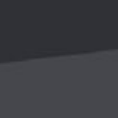
您当前的位置：
开云在线登录入口官网-开云online(中国)
/
产品展示
/
中茂CHROMA
产品检索