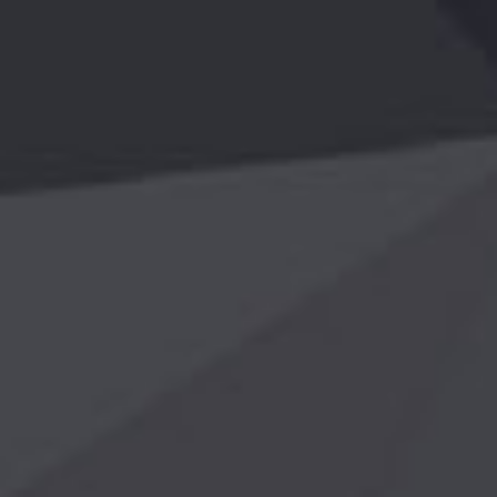
与支持
置：
开云在线登录入口官网-开云online(中国)
/
关于百思创
/
公司简介