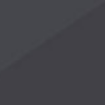
关于我们
ABOUT US