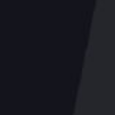
百思创科技致力于为客户提供从
户的服务需求，提供维修，租赁等
学，EMC, 通信测试解决方案，半导