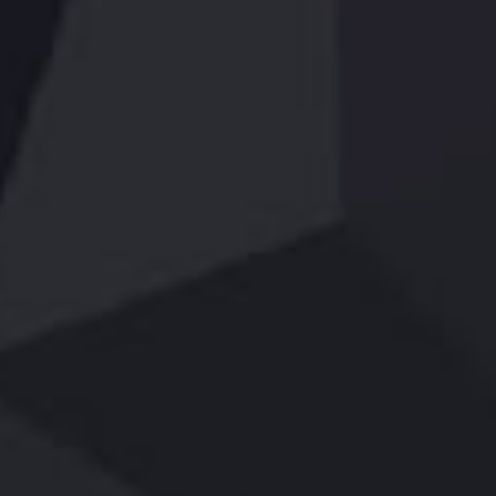
公司业务
COMPANY BUSINESS